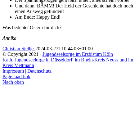
Der Spannungsbogen geht nach unten, alles scheint vorbei.
Und dann: BÄMM! Der Held der Geschichte hat doch noch
einen Ausweg gefunden!
Am Ende: Happy End!
Was bedeutet Ostern für dich?
Annika
Christian Stelljes
2024-03-27T10:44:03+01:00
© Copyright 2021 -
Jugendseelsorge im Erzbistum Köln
Kath. Jugendseelorge in Düsseldorf, im Rhein-Kreis Neuss und im
Kreis Mettmann
Impressum | Datenschutz
Page load link
Nach oben