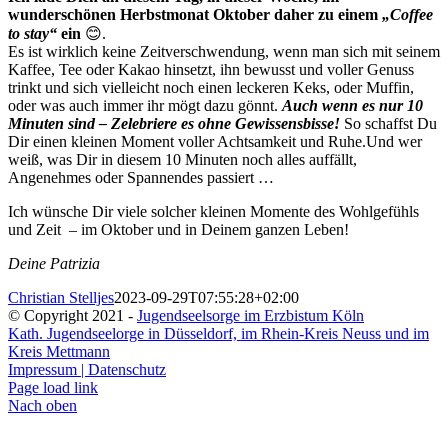
wunderschönen Herbstmonat Oktober daher zu einem
„Coffee
to stay“
ein
😊.
Es ist wirklich keine Zeitverschwendung, wenn man sich mit seinem
Kaffee, Tee oder Kakao hinsetzt, ihn bewusst und voller Genuss
trinkt und sich vielleicht noch einen leckeren Keks, oder Muffin,
oder was auch immer ihr mögt dazu gönnt.
Auch wenn es nur 10
Minuten sind – Zelebriere es ohne Gewissensbisse!
So schaffst Du
Dir einen kleinen Moment voller Achtsamkeit und Ruhe.Und wer
weiß, was Dir in diesem 10 Minuten noch alles auffällt,
Angenehmes oder Spannendes passiert …
Ich wünsche Dir viele solcher kleinen Momente des Wohlgefühls
und Zeit – im Oktober und in Deinem ganzen Leben!
Deine Patrizia
Christian Stelljes
2023-09-29T07:55:28+02:00
© Copyright 2021 -
Jugendseelsorge im Erzbistum Köln
Kath. Jugendseelorge in Düsseldorf, im Rhein-Kreis Neuss und im
Kreis Mettmann
Impressum | Datenschutz
Page load link
Nach oben