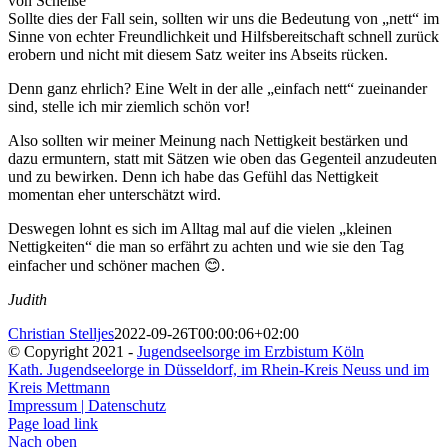
von Scheiße“
Sollte dies der Fall sein, sollten wir uns die Bedeutung von „nett“ im
Sinne von echter Freundlichkeit und Hilfsbereitschaft schnell zurück
erobern und nicht mit diesem Satz weiter ins Abseits rücken.
Denn ganz ehrlich? Eine Welt in der alle „einfach nett“ zueinander
sind, stelle ich mir ziemlich schön vor!
Also sollten wir meiner Meinung nach Nettigkeit bestärken und
dazu ermuntern, statt mit Sätzen wie oben das Gegenteil anzudeuten
und zu bewirken. Denn ich habe das Gefühl das Nettigkeit
momentan eher unterschätzt wird.
Deswegen lohnt es sich im Alltag mal auf die vielen „kleinen
Nettigkeiten“ die man so erfährt zu achten und wie sie den Tag
einfacher und schöner machen 😊.
Judith
Christian Stelljes
2022-09-26T00:00:06+02:00
© Copyright 2021 -
Jugendseelsorge im Erzbistum Köln
Kath. Jugendseelorge in Düsseldorf, im Rhein-Kreis Neuss und im
Kreis Mettmann
Impressum | Datenschutz
Page load link
Nach oben