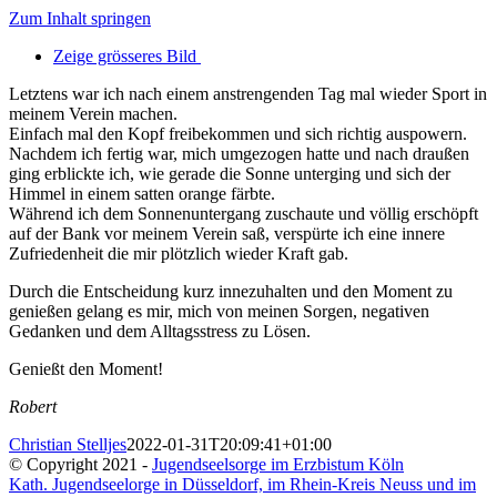
Zum Inhalt springen
Zeige grösseres Bild
Letztens war ich nach einem anstrengenden Tag mal wieder Sport in
meinem Verein machen.
Einfach mal den Kopf freibekommen und sich richtig auspowern.
Nachdem ich fertig war, mich umgezogen hatte und nach draußen
ging erblickte ich, wie gerade die Sonne unterging und sich der
Himmel in einem satten orange färbte.
Während ich dem Sonnenuntergang zuschaute und völlig erschöpft
auf der Bank vor meinem Verein saß, verspürte ich eine innere
Zufriedenheit die mir plötzlich wieder Kraft gab.
Durch die Entscheidung kurz innezuhalten und den Moment zu
genießen gelang es mir, mich von meinen Sorgen, negativen
Gedanken und dem Alltagsstress zu Lösen.
Genießt den Moment!
Robert
Christian Stelljes
2022-01-31T20:09:41+01:00
© Copyright 2021 -
Jugendseelsorge im Erzbistum Köln
Kath. Jugendseelorge in Düsseldorf, im Rhein-Kreis Neuss und im