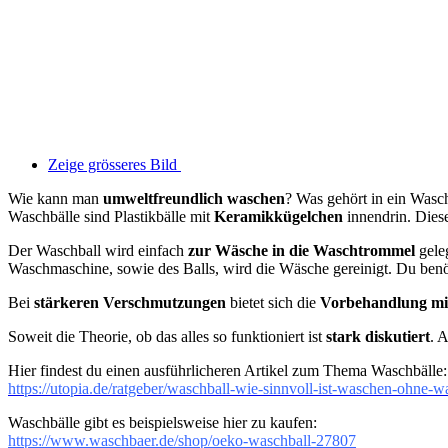
Zeige grösseres Bild
Wie kann man
umweltfreundlich waschen
? Was gehört in ein Wasc
Waschbälle sind Plastikbälle mit
Keramikkügelchen
innendrin. Dies
Der Waschball wird einfach
zur Wäsche in die Waschtrommel
gele
Waschmaschine, sowie des Balls, wird die Wäsche gereinigt. Du benö
Bei
stärkeren Verschmutzungen
bietet sich die
Vorbehandlung mit
Soweit die Theorie, ob das alles so funktioniert ist
stark diskutiert
. 
Hier findest du einen ausführlicheren Artikel zum Thema Waschbälle:
https://utopia.de/ratgeber/waschball-wie-sinnvoll-ist-waschen-ohne-w
Waschbälle gibt es beispielsweise hier zu kaufen:
https://www.waschbaer.de/shop/oeko-waschball-27807