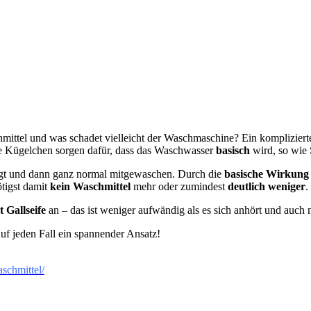
hmittel und was schadet vielleicht der Waschmaschine? Ein komplizier
e Kügelchen sorgen dafür, dass das Waschwasser
basisch
wird, so wie S
gt und dann ganz normal mitgewaschen. Durch die
basische Wirkung
tigst damit
kein Waschmittel
mehr oder zumindest
deutlich weniger
.
 Gallseife
an – das ist weniger aufwändig als es sich anhört und auch n
Auf jeden Fall ein spannender Ansatz!
aschmittel/