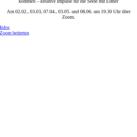
kommen – kreative Impulse für die Seele mit Esther
Am 02.02., 03.03, 07.04., 03.05. und 08.06. um 19.30 Uhr über
Zoom.
Infos
Zoom beitreten